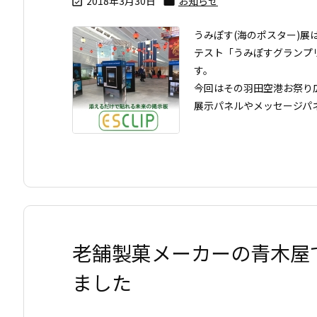
2018年3月30日
お知らせ


うみぽす(海のポスター)
テスト「うみぽすグランプ
す。
今回はその羽田空港お祭り
展示パネルやメッセージパ
老舗製菓メーカーの青木屋で
ました