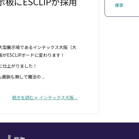
板にESCLIPが採用
催事
大型展示場であるインテックス大阪（大
がESCLIPボードに変わります！
に仕上がりました！
鋲も無しで魔法の ...
続きを読む
インテックス大阪 ...