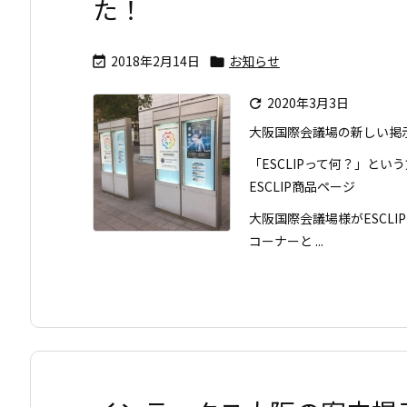
た！
2018年2月14日
お知らせ


2020年3月3日

大阪国際会議場の新しい掲示
「ESCLIPって何？」とい
ESCLIP商品ページ
大阪国際会議場様がESCL
コーナーと ...