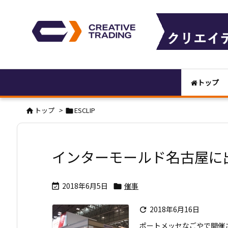
トップ
トップ
>
ESCLIP


インターモールド名古屋に
2018年6月5日
催事


2018年6月16日

ポートメッセなごやで開催