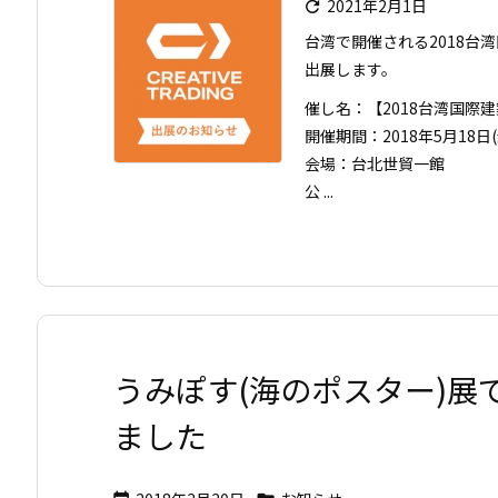
2021年2月1日

台湾で開催される2018台湾
出展します。
催し名：【2018台湾国際
開催期間：2018年5月18日(金
会場：台北世貿一館
公 ...
うみぽす(海のポスター)展で
ました