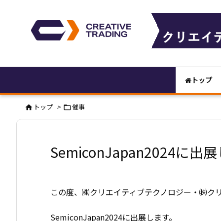
トップ
トップ
>
催事


SemiconJapan2024に
この度、㈱クリエイティブテクノロジー・㈱ク
SemiconJapan2024に出展します。