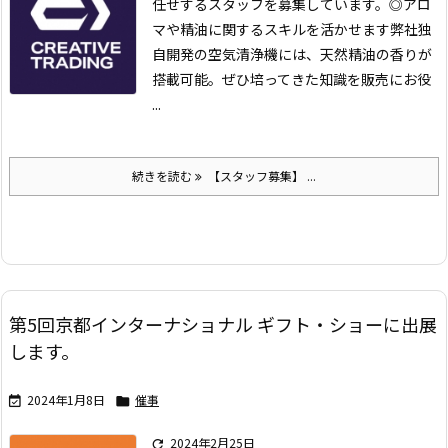
任せするスタッフを募集しています。
◎アロ
マや精油に関するスキルを活かせます
弊社独
自開発の空気清浄機には、天然精油の香りが
搭載可能。
ぜひ培ってきた知識を販売にお役
...
続きを読む
【スタッフ募集】 ...
第5回京都インターナショナル ギフト・ショーに出展
します。
2024年1月8日
催事


2024年2月25日
