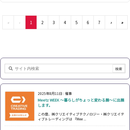
«
‹
1
2
3
4
5
6
7
›
»
2025年8月11日
:
催事
Meetz WEEK ～暮らしがちょっと変わる展～に出展
します。
この度、㈱クリエイティブテクノロジー・㈱クリエイテ
ィブトレーディングは 『Mee ...