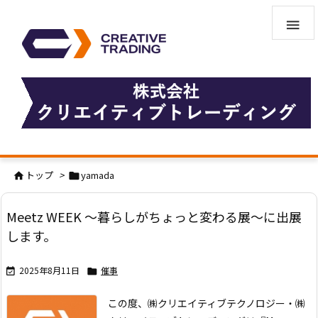

トップ
>
yamada


Meetz WEEK ～暮らしがちょっと変わる展～に出展
します。
2025年8月11日
催事


この度、㈱クリエイティブテクノロジー・㈱