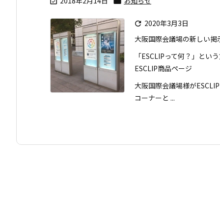
2018年2月14日
お知らせ


2020年3月3日

大阪国際会議場の新しい掲示
「ESCLIPって何？」とい
ESCLIP商品ページ
大阪国際会議場様がESCL
コーナーと ...